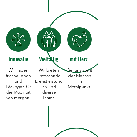
Innovativ
Vielfältig
mit Herz
Wir haben
Wir bieten
Bei uns steht
frische Ideen
umfassende
der Mensch
und
Dienstleistung
im
Lösungen für
en und
Mittelpunkt.
die Mobilität
diverse
von morgen.
Teams.