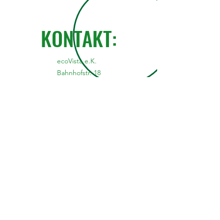
KONTAKT:
ecoVista e.K.
Bahnhofstr. 18
86150 Augsburg
info@ecovista.eu
+49 821 809005 0
Weißenburger Straße 34A
63739 Aschaffenburg
+49 6021 90118 0
Vorname